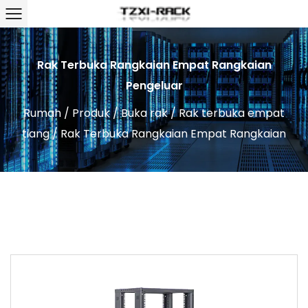
Rak Terbuka Rangkaian Empat Rangkaian
Pengeluar
Rumah
/
Produk
/
Buka rak
/
Rak terbuka empat
tiang
/
Rak Terbuka Rangkaian Empat Rangkaian