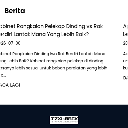
Berita
s Rak
Apakah Kabinet Pengecasan? Pandu
Lengkap untuk Pengecasan Peranti S
2026-07-23
i : Mana
Apa Itu a Kabinet Pengecasan A kabinet menge
dinding
unit storan tertutup yang dilengkapi dengan sal
ang lebih
kuasa dalaman individu, saluran kabel dan b...
BACA LAGI