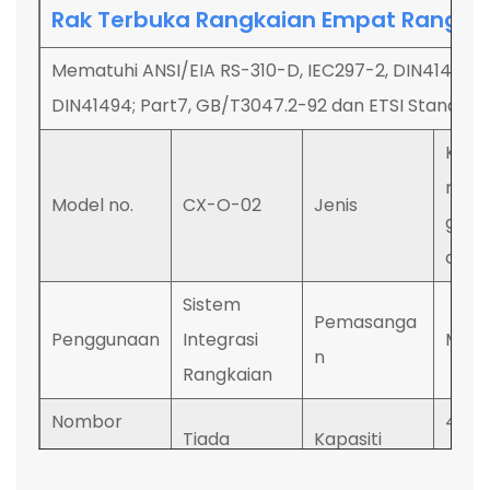
Rak Terbuka Rangkaian Empat Rangka
Mematuhi ANSI/EIA RS-310-D, IEC297-2, DIN41491; Pa
DIN41494; Part7, GB/T3047.2-92 dan ETSI Standard
Kabi
rang
Model no.
CX-O-02
Jenis
gunu
dindi
Sistem
Pemasanga
Penggunaan
Integrasi
Men
n
Rangkaian
Nombor
4U h
Tiada
Kapasiti
kipas
27U